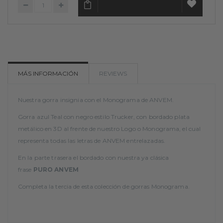
AÑADIR AL CARRITO
AÑADIR
A MI
MÁS INFORMACIÓN
REVIEWS
LISTA
Nuestra gorra insignia con el Monograma de ANVEM.
DE
Gorra azul Teal con negro estilo Trucker, con bordado plata
DESEOS
metálico en 3D al frente de nuestro Logo o Monograma, el cual
representa todas las letras de ANVEM entrelazadas.
En la parte trasera el bordado con nuestra ya clásica
frase
PURO ANVEM
Completa la tercia de esta colección de gorras Monograma.