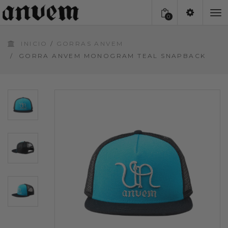
0
To
INICIO
/
GORRAS ANVEM
na
/
GORRA ANVEM MONOGRAM TEAL SNAPBACK