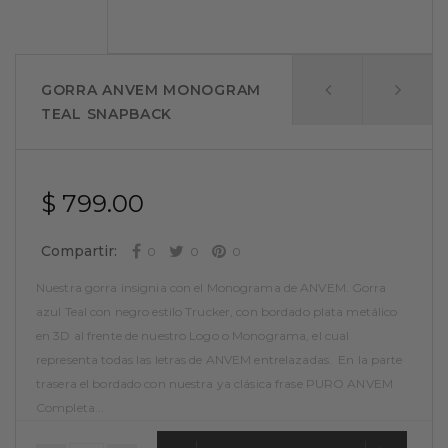
GORRA ANVEM MONOGRAM
TEAL SNAPBACK
$ 799.00
Compartir:
0
0
0
Nuestra gorra insignia con el Monograma de ANVEM. Gorra
azul Teal con negro estilo Trucker, con bordado plata metálico
en 3D al frente de nuestro Logo o Monograma, el cual
representa todas las letras de ANVEM entrelazadas. En la parte
trasera el bordado con nuestra ya clásica frase PURO ANVEM
Completa...