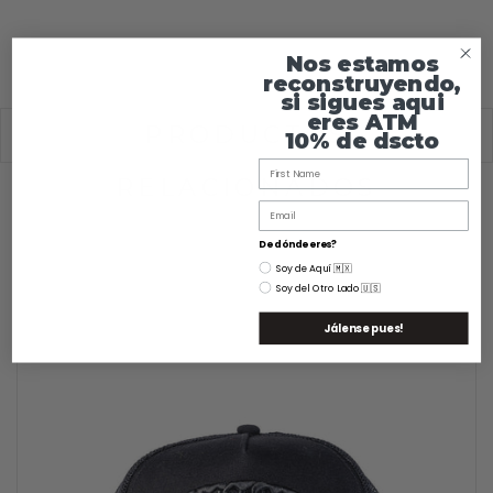
Nos estamos
reconstruyendo,
si sigues aqui
eres ATM
PRODUCTOS
10% de dscto
RELACIONADOS
De dónde eres?
Soy de Aquí 🇲🇽
Soy del Otro Lado 🇺🇸
Jálense pues!