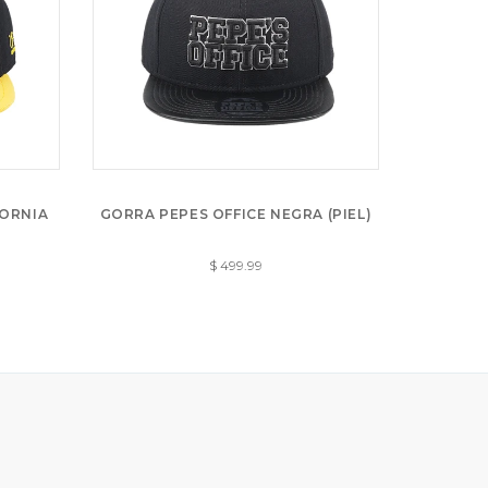
FORNIA
GORRA PEPES OFFICE NEGRA (PIEL)
GORRA 
$ 499.99