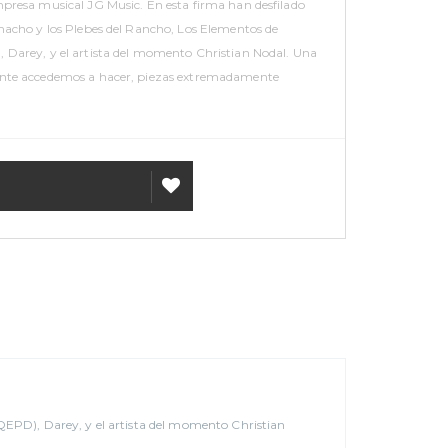
mpresa musical JG Music. En esta firma han desfilado
amacho y los Plebes del Rancho, Los Elementos de
 Darey, y el artista del momento Christian Nodal. Una
ente accedemos a hacer, piezas extremadamente
R AL CARRITO
AÑADIR
A MI
LISTA
DE
(QEPD), Darey, y el artista del momento Christian
DESEOS