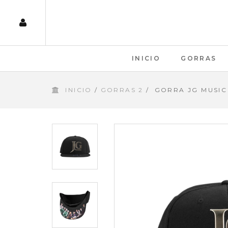
INICIO
GORRAS
INICIO
/
GORRAS 2
/
GORRA JG MUSIC