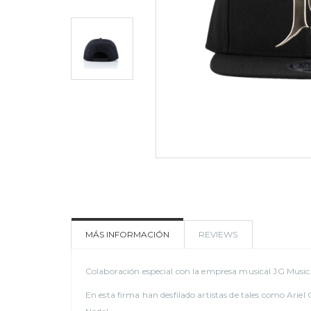
MÁS INFORMACIÓN
REVIEWS
Colaboración especial con la empresa musical JG Music
En esta firma han desfilado artistas de tales como Ari