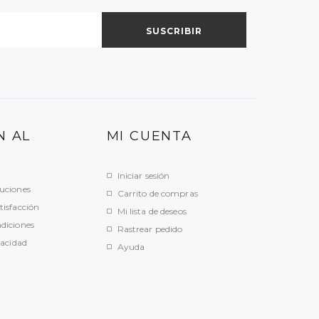
N AL
MI CUENTA
Iniciar sesión
uciones
Carrito de compras
tisfacción
Mi lista de deseos
diciones
Rastrear pedido
vacidad
Ayuda