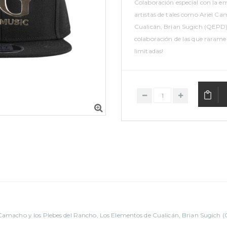
Colaboración especial con la e
artistas de tales como Ariel C
Cualicán, Brian Sugich (QEPD),
colaboración de las que raram
limitadas!
AÑADI
.
el Camacho y los Plebes del Rancho, Los Elementos de Cualicán, Brian Sugich 